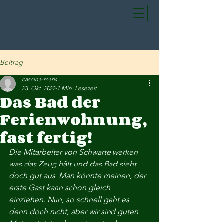
Beitrag
cascina-maris
23. Okt. 2022
1 Min. Lesezeit
Das Bad der
Ferienwohnung,
fast fertig!
Die Mitarbeiter von Schwarte werken 
was das Zeug hält und das Bad sieht 
doch gut aus. Man könnte meinen, der 
erste Gast kann schon gleich 
einziehen. Nun, so schnell geht es 
denn doch nicht, aber wir sind guten 