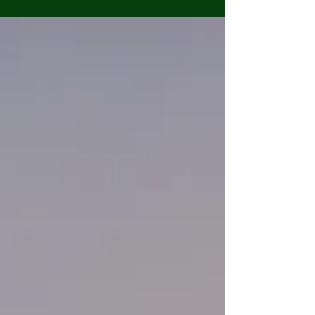
werden, ein gesundes, spannendes und vor
allem friedvolles 2026 wünschen. Nur die
besten Wünsche für Sie Alle. Was Sie dann
letztendlich daraus machen, das bleibt Ihnen
überlassen. Gehen wir es an!